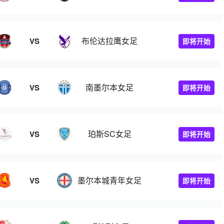
布伦达拉鹰女足
VS
即将开始
南墨尔本女足
VS
即将开始
珀斯SC女足
VS
即将开始
墨尔本城青年女足
VS
即将开始