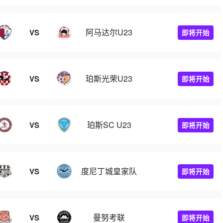
阿马达尔U23
VS
即将开始
珀斯光荣U23
VS
即将开始
珀斯SC U23
VS
即将开始
度尼丁城皇家队
VS
即将开始
曼努考联
VS
即将开始