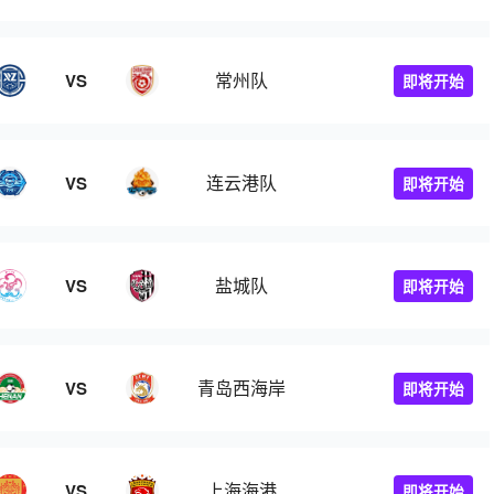
常州队
VS
即将开始
连云港队
VS
即将开始
盐城队
VS
即将开始
青岛西海岸
VS
即将开始
上海海港
VS
即将开始