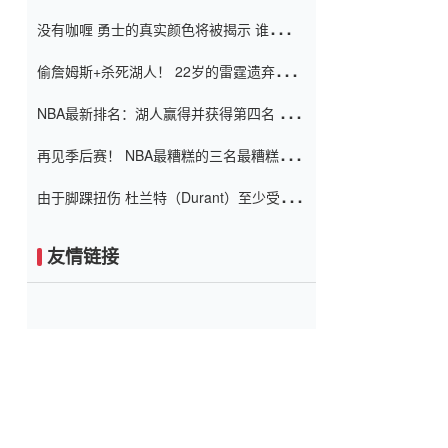
服 不想看到这些我向他道歉
没有咖喱 勇士的真实颜色将被揭示 谁注意
到威金斯 他讨厌他的老老板
偷詹姆斯+杀死湖人！ 22岁的雷霆遗弃儿子
上演了一个上帝的剧本：疯狂的反击争夺1
NBA最新排名：湖人赢得并获得第四名 小
亿元人民币的合同
牛队正式淘汰了9th + 76人
再见季后赛！ NBA最糟糕的三名最糟糕的
球员徒劳无功 也许您低估了硬化
由于脚踝扭伤 杜兰特（Durant）至少受伤
了一周
友情链接