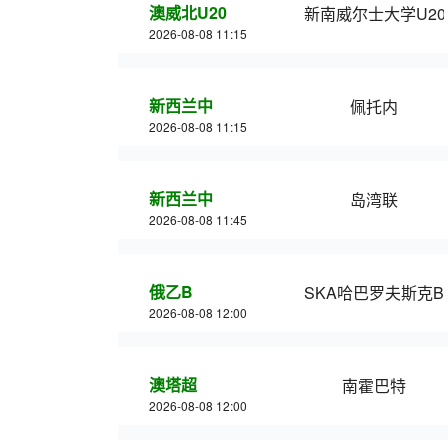
澳威北U20
新南威尔士大学U20
2026-08-08 11:15
新西兰中
佩托内
2026-08-08 11:15
新西兰中
岛湾联
2026-08-08 11:45
俄乙B
SKA哈巴罗夫斯克B
2026-08-08 12:00
澳塔超
南霍巴特
2026-08-08 12:00