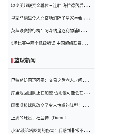
缺少英超联赛金靴位三连胜 海拉德落后6球
窗口
只有两个连续三个连续三靴
皇家马德里令人兴奋地消除了皇家学会 安
彭负责造成巨大的灾难！
英超联赛排行榜：阿森纳追逐利物浦9分 曼
联连续三件坏事
3场比赛中两个低级错误 中国超级联赛的前
守门员很老 是时候让位了 最好的继任者出
现
篮球新闻
巴特勒访问迈阿密：交易之后老人之间的第
一场比赛 要解决热情的怨恨
库里返回团队正在加速 否则他可能会在下
一天回到场地！巴特勒迈阿密的纸牌游戏引
国家橄榄球队改变了令人惊叹的阵型！伊万
起了人们的关注
（Ivan
上周的球员：杜兰特（Durant
小SA谈论塔图姆的伤害：我感到非常不舒